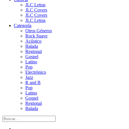
JLC Letras
JLC Covers
JLC Covers
JLC Letras
Categoría
Otros Géneros
Rock Suave
Acústico
Balada
Regional
Gospel
Latino
Pop
Electrónico
Jazz
R and B
Pop
Latino
Gospel
Regional
Balada