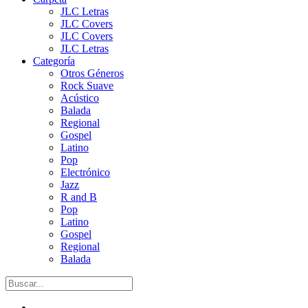
JLC Letras
JLC Covers
JLC Covers
JLC Letras
Categoría
Otros Géneros
Rock Suave
Acústico
Balada
Regional
Gospel
Latino
Pop
Electrónico
Jazz
R and B
Pop
Latino
Gospel
Regional
Balada