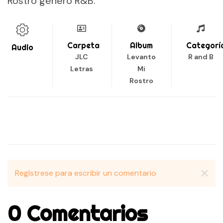
Rostro género R&B.
Carpeta
Album
Categorí
Audio
JLC
Levanto
R and B
Letras
Mi
Rostro
Regístrese para escribir un comentario
0 Comentarios